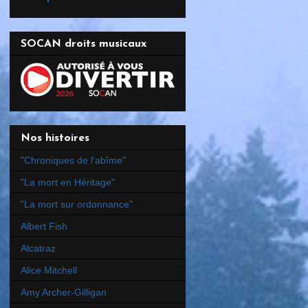
SOCAN droits musicaux
Nos histoires
"Chroniques de l'abîme"
"La mort en Héritage"
"La mort sur ordonnance"
Albert Fish
Alcatraz
Alice Mitchell
Amy Archer-Gilligan