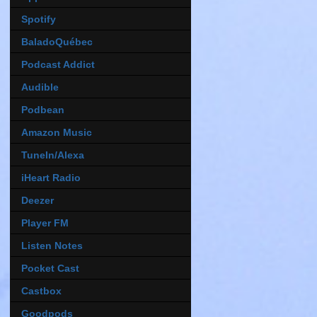
Spotify
BaladoQuébec
Podcast Addict
Audible
Podbean
Amazon Music
TuneIn/Alexa
iHeart Radio
Deezer
Player FM
Listen Notes
Pocket Cast
Castbox
Goodpods