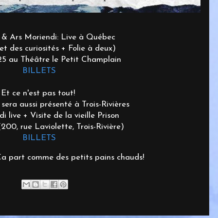
n & Ars Moriendi: Live à Québec
t des curiosités + Folie à deux)
5 au Théâtre le Petit Champlain
BILLETS
Et ce n'est pas tout!
 sera aussi présenté à Trois-Rivières
 live + Visite de la vieille Prison
00, rue Laviolette, Trois-Rivière)
BILLETS
Ça part comme des petits pains chauds!