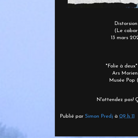
Distorsio
(Le cabare
13 mars 202
"Folie à deux"
Ars Moriendi
Musée Pop (2
N'attendez pas! 
Publié par
Simon Predj
à
09 h 11