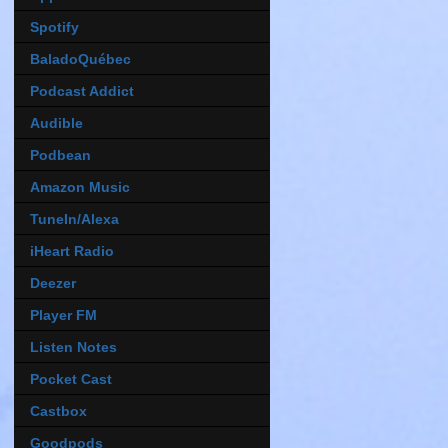
Spotify
BaladoQuébec
Podcast Addict
Audible
Podbean
Amazon Music
TuneIn/Alexa
iHeart Radio
Deezer
Player FM
Listen Notes
Pocket Cast
Castbox
Goodpods