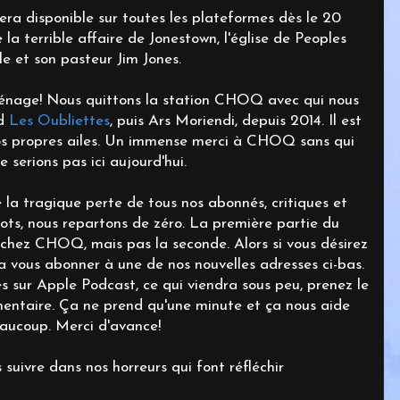
ra disponible sur toutes les plateformes dès le 20
a terrible affaire de Jonestown, l'église de Peoples
e et son pasteur Jim Jones.
énage! Nous quittons la station CHOQ avec qui nous
rd
Les Oubliettes
, puis Ars Moriendi, depuis 2014. Il est
os propres ailes. Un immense merci à CHOQ sans qui
e serions pas ici aujourd'hui.
a tragique perte de tous nos abonnés, critiques et
ts, nous repartons de zéro. La première partie du
 chez CHOQ, mais pas la seconde. Alors si vous désirez
ra vous abonner à une de nos nouvelles adresses ci-bas.
s sur Apple Podcast, ce qui viendra sous peu, prenez le
entaire. Ça ne prend qu'une minute et ça nous aide
aucoup. Merci d'avance!
suivre dans nos horreurs qui font réfléchir