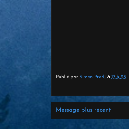
Publié par
Simon Predj
à
17 h 23
Message plus récent