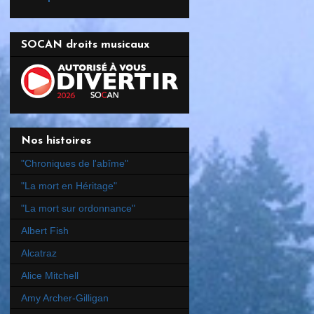
SOCAN droits musicaux
Nos histoires
"Chroniques de l'abîme"
"La mort en Héritage"
"La mort sur ordonnance"
Albert Fish
Alcatraz
Alice Mitchell
Amy Archer-Gilligan