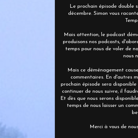
Le prochain épisode double se
décembre. Simon vous raconte l
Templ
Mais attention, le podcast dém
produisons nos podcasts, d'abo
temps pour nous de voler de n
nous n
Mais ce déménagement cause l
commentaires. En d'autres mo
prochain épisode sera disponible
continuer de nous suivre, il faud
Et dès que nous serons disponible
temps de nous laisser un comm
be
Merci à vous de nous 