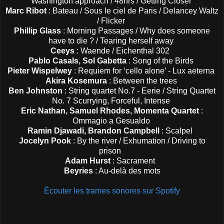
Washington approach / 48hrs / Getting Closer
Marc Ribot
: Bateau / Sous le ciel de Paris / Delancey Waltz
/ Flicker
Phillip Glass
: Morning Passages / Why does someone
have to die ? / Tearing herself away
Ceeys
: Waende / Eichenthal 302
Pablo Casals, Sol Gabetta
: Song of the Birds
Pieter Wispelwey
: Requiem for ‘cello alone’ - Lux aeterna
Akira Kosemura
: Between the trees
Ben Johnston
: String quartet No.7 - Eerie / String Quartet
No. 7 Scurrying, Forceful, Intense
Eric Nathan, Samuel Rhodes, Momenta Quartet
:
Ommagio a Gesualdo
Ramin Djawadi, Brandon Campbell
: Scalpel
Jocelyn Pook
: By the river / Exhumation / Driving to
prison
Adam Hurst
: Sacrament
Beyries
: Au-delà des mots
Écouter les trames sonores sur Spotify