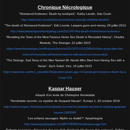
Chronique Nécrologique
"Sherwood Anderson: Death by toothpick", Kathy Landin, Star Crush
http://starcrush.com/sherwood-anderson-strange-celebrity-deaths/
"The death of Sherwood Anderson", Erik Loomis, Lawyers guns and money, 29 juillet 2013
http://www.lawyersgunsmoneyblog.com/2013/07/the-death-of-sherwood-anderson
"Revisiting the Town of the Most Famous Horse Sex Death in Recorded History", Charles
Mudede, The Stranger, 22 juillet 2015
https://www.thestranger.com/features/feature/2015/07/22/22580444/ten-years-later-the-
town-of-enumclaw-still-doesnt-want-to-talk-about-you-know-what
"The Strange, Sad Story of the Man Named Mr. Hands Who Died from Having Sex with a
Horse", Zach Sokol, Vice, 16 juillet 2015
https://www.vice.com/en_us/article/3bjdpw/ten-years-ago-mr-hands-got-fucked-to-death-by-a-
horse-716
Kaspar Hauser
Adapté d'un texte de Christophe Hondelatte
“Hondelatte raconte: Le mystère de Gaspard Hauser”, Europe 1, 26 octobre 2016
http://www.europe1.fr/emissions/hondelatte-raconte/hondelatte-raconte-le-mystere-gaspard-
hauser-2883065
“Les enfants sauvages: Mythe ou réalité?”, Apophtegme
http://www.apophtegme.com/MYSTERES/enfantsauvage.htm
“Enfants sauvages : découvrez des cas réels d’enfants élevés par des animaux”, Jérôme