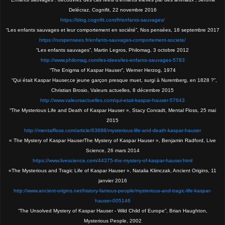
Delécraz, Cognifit, 22 novembre 2016
https://blog.cognifit.com/fr/enfants-sauvages/
“Les enfants sauvages et leur comportement en société”, Nos pensées, 18 septembre 2017
https://nospensees.fr/enfants-sauvages-comportement-societe/
“Les enfants sauvages”, Martin Legros, Philomag, 3 octobre 2012
http://www.philomag.com/les-idees/les-enfants-sauvages-5783
“The Enigma of Kaspar Hauser”, Werner Herzog, 1974
“Qui était Kaspar Hauser,ce jeune garçon presque muet, surgi à Nuremberg, en 1828 ?”,
Christian Brosio, Valeurs actuelles, 8 décembre 2015
http://www.valeursactuelles.com/qui-etait-kaspar-hauser-57643
“The Mysterious Life and Death of Kaspar Hauser », Stacy Conradt, Mental Floss, 25 mai
2015
http://mentalfloss.com/article/63898/mysterious-life-and-death-kaspar-hauser
« The Mystery of Kaspar HauserThe Mystery of Kaspar Hauser », Benjamin Radford, Live
Science, 26 mars 2014
https://www.livescience.com/44375-the-mystery-of-kaspar-hauser.html
«The Mysterious and Tragic Life of Kaspar Hauser », Natalia Klimczak, Ancient Origins, 11
janvier 2016
http://www.ancient-origins.net/history-famous-people/mysterious-and-tragic-life-kaspar-
hauser-005146
“The Unsolved Mystery of Kaspar Hauser - Wild Child of Europe”, Brian Haughton,
Mysterious People, 2002