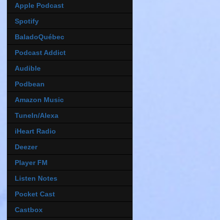
Apple Podcast
Spotify
BaladoQuébec
Podcast Addict
Audible
Podbean
Amazon Music
TuneIn/Alexa
iHeart Radio
Deezer
Player FM
Listen Notes
Pocket Cast
Castbox