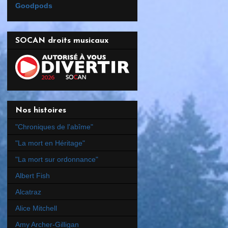
Goodpods
SOCAN droits musicaux
Nos histoires
"Chroniques de l'abîme"
"La mort en Héritage"
"La mort sur ordonnance"
Albert Fish
Alcatraz
Alice Mitchell
Amy Archer-Gilligan