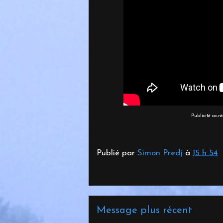
Publicité co-r
Publié par
Simon Predj
à
15 h 54
Message plus récent