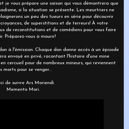
 et je vous prépare une saison qui vous démontrera que
isme, si la situation se présente. Les meurtriers ne
éloignerons un peu des tueurs en série pour découvrir
croyances, de superstitions et de terreurs! À votre
s de reconstitutions et de comédiens pour vous faire
ir. Préparez-vous à mourir!
 don à l'émission. Chaque don donne accès à un épisode
era envoyé en privé, racontant l'histoire d'une mine
 en cercueil pour de nombreux mineurs, qui reviennent
s morts pour se venger...
ci de suivre Ars Moriendi.
Memento Mori.